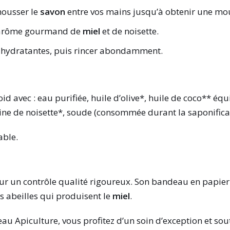
mousser le
savon
entre vos mains jusqu’à obtenir une mo
 l’arôme gourmand de
miel
et de noisette.
s hydratantes, puis rincer abondamment.
id avec : eau purifiée, huile d’olive*, huile de coco** équi
rine de noisette*, soude (consommée durant la saponifica
able.
pour un contrôle qualité rigoureux. Son bandeau en papie
s abeilles qui produisent le
miel
.
au Apiculture, vous profitez d’un soin d’exception et so