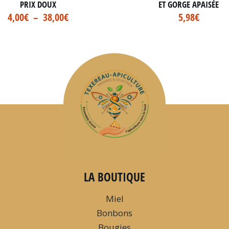
PRIX DOUX
ET GORGE APAISÉE
4,00
€
–
38,00
€
5,98
€
LA BOUTIQUE
Miel
Bonbons
Bougies