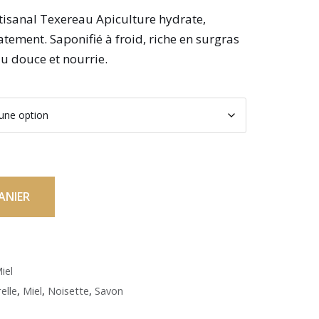
tisanal Texereau Apiculture hydrate,
tement. Saponifié à froid, riche en surgras
u douce et nourrie.
ANIER
iel
elle
,
Miel
,
Noisette
,
Savon