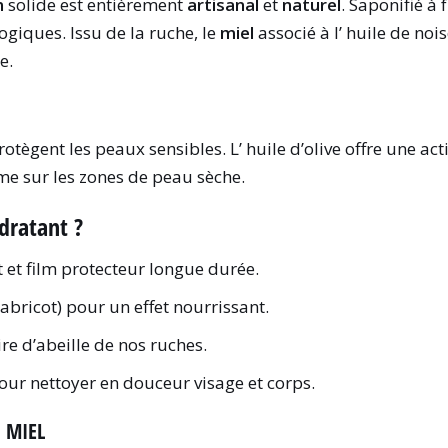
n
solide est entièrement
artisanal
et
naturel
. Saponifié à 
giques. Issu de la ruche, le
miel
associé à l’ huile de noi
e.
otègent les peaux sensibles. L’ huile d’olive offre une act
e sur les zones de peau sèche.
dratant ?
 et film protecteur longue durée.
 abricot) pour un effet nourrissant.
ire d’abeille de nos ruches.
our nettoyer en douceur visage et corps.
 MIEL