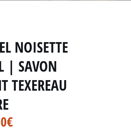
EL NOISETTE
L | SAVON
T TEXEREAU
RE
00
€