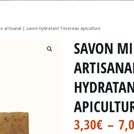
te artisanal | savon hydratant Texereau Apiculture
SAVON MI
ARTISANA
HYDRATAN
APICULTU
3,30
€
–
7,