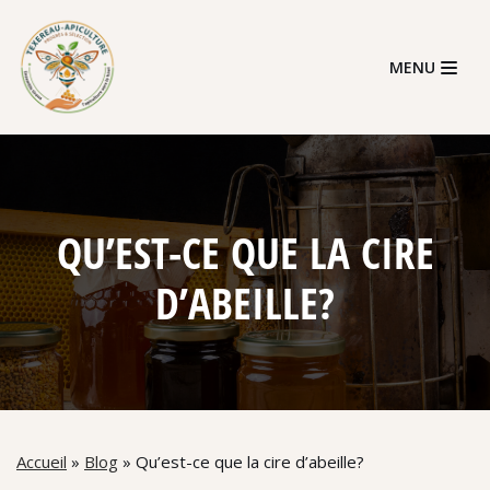
Skip
MENU
to
content
QU’EST-CE QUE LA CIRE
D’ABEILLE?
Accueil
»
Blog
»
Qu’est-ce que la cire d’abeille?