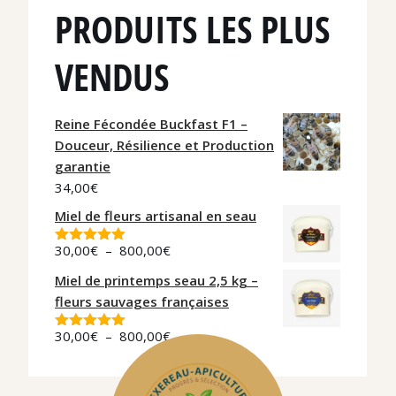
PRODUITS LES PLUS
VENDUS
Reine Fécondée Buckfast F1 –
Douceur, Résilience et Production
garantie
34,00
€
Miel de fleurs artisanal en seau
30,00
€
–
800,00
€
Note
5.00
sur 5
Miel de printemps seau 2,5 kg –
fleurs sauvages françaises
30,00
€
–
800,00
€
Note
5.00
sur 5