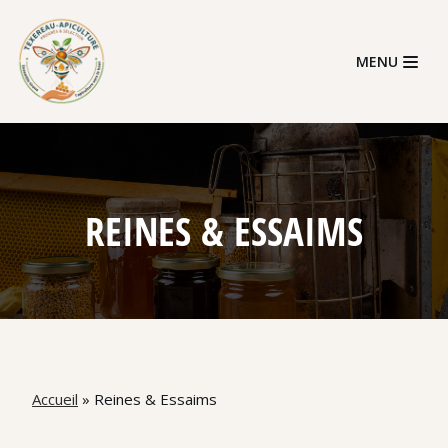
Skip
MENU
to
content
REINES & ESSAIMS
Accueil
»
Reines & Essaims