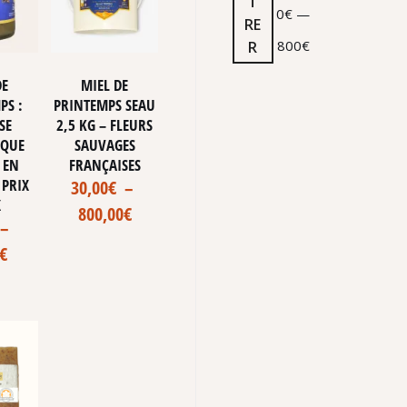
T
0€
—
RE
800€
R
DE
MIEL DE
PS :
PRINTEMPS SEAU
SE
2,5 KG – FLEURS
IQUE
SAUVAGES
 EN
FRANÇAISES
 PRIX
30,00
€
–
X
800,00
€
–
€