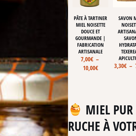
PÂTE À TARTINER
SAVON M
MIEL NOISETTE
NOISET
DOUCE ET
ARTISAN
GOURMANDE |
SAVO
FABRICATION
HYDRAT
ARTISANALE
TEXERE
APICULT
7,00
€
–
3,30
€
–
10,00
€
MIEL PUR 
RUCHE À VOTR