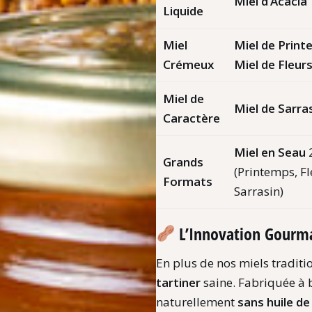
Miel d’Acacia
Liquide
Miel
Miel de Prin
Crémeux
Miel de Fleurs
Miel de
Miel de Sarra
Caractère
Miel en Seau
2
Grands
(Printemps, Fl
Formats
Sarrasin)
L’Innovation Gourma
En plus de nos miels traditi
tartiner
saine. Fabriquée à
naturellement
sans huile d