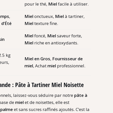
pour le thé,
Miel
facile à utiliser.
temps
,
Miel
onctueux,
Miel
à tartiner,
 d’Été
Miel
texture fine.
Miel
foncé,
Miel
saveur forte,
sin
Miel
riche en antioxydants.
.5 kg
Miel en Gros
,
Fournisseur de
eurs,
miel
, Achat
miel
professionnel.
nde : Pâte à Tartiner Miel Noisette
onnels, laissez-vous séduire par notre
pâte à
 base de
miel
et de noisettes, elle est
e palme
et sans sucres raffinés ajoutés. C’est la