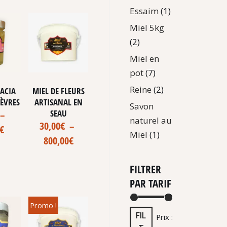
Essaim
(1)
Miel 5kg
(2)
Miel en
pot
(7)
Reine
(2)
CACIA
MIEL DE FLEURS
SÈVRES
ARTISANAL EN
Savon
SEAU
–
naturel au
30,00
€
–
€
Miel
(1)
800,00
€
FILTRER
PAR TARIF
Promo !
FIL
Prix :