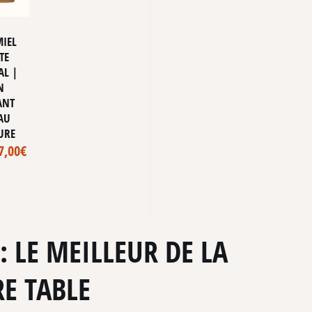
IEL
TE
AL |
N
ANT
AU
URE
7,00
€
: LE MEILLEUR DE LA
E TABLE