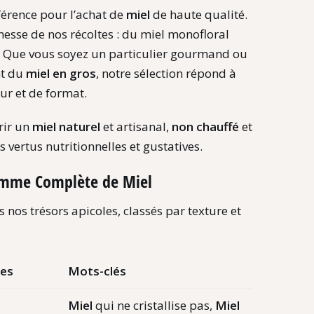
férence pour l’achat de
miel
de haute qualité.
chesse de nos récoltes : du miel monofloral
e. Que vous soyez un particulier gourmand ou
nt du
miel en gros
, notre sélection répond à
ur et de format.
rir un
miel naturel
et artisanal,
non chauffé
et
s vertus nutritionnelles et gustatives.
amme Complète de Miel
 nos trésors apicoles, classés par texture et
res
Mots-clés
Miel
qui ne cristallise pas,
Miel