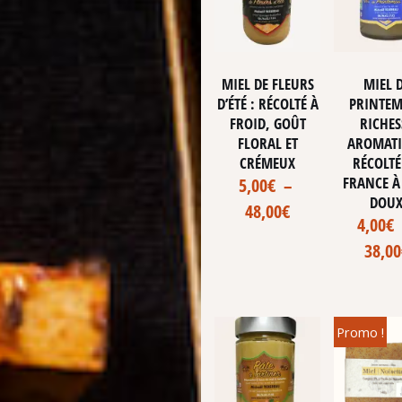
MIEL DE FLEURS
MIEL 
D’ÉTÉ : RÉCOLTÉ À
PRINTEM
FROID, GOÛT
RICHES
FLORAL ET
AROMAT
CRÉMEUX
RÉCOLTÉ
FRANCE À
5,00
€
–
DOU
48,00
€
4,00
€
38,00
Promo !