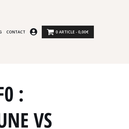
G
CONTACT
0 ARTICLE
0,00€
0 :
UNE VS