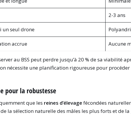
ée et longue
Minimale,
2-3 ans
i un seul drone
Polyandri
tion accrue
Aucune m
server au BSS peut perdre jusqu’à 20 % de sa viabilité a
tion nécessite une planification rigoureuse pour procéde
e pour la robustesse
équemment que les
reines d’élevage
fécondées naturellem
de la sélection naturelle des mâles les plus forts et de l