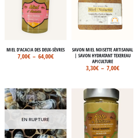
MIEL D’ACACIA DES DEUX-SÈVRES
SAVON MIEL NOISETTE ARTISANAL
7,00
€
–
64,00
€
| SAVON HYDRATANT TEXEREAU
APICULTURE
3,30
€
–
7,00
€
EN RUPTURE