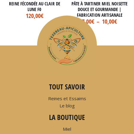
REINE FÉCONDÉE AU CLAIR DE
PÂTE À TARTINER MIEL NOISETTE
LUNE F0
DOUCE ET GOURMANDE |
120,00
€
FABRICATION ARTISANALE
7,00
€
–
10,00
€
TOUT SAVOIR
Reines et Essaims
Le blog
LA BOUTIQUE
Miel