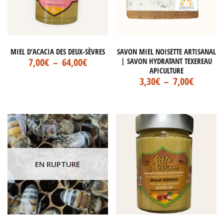
MIEL D’ACACIA DES DEUX-SÈVRES
SAVON MIEL NOISETTE ARTISANAL
7,00
€
–
64,00
€
| SAVON HYDRATANT TEXEREAU
APICULTURE
3,30
€
–
7,00
€
EN RUPTURE