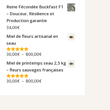
Reine Fécondée Buckfast F1
– Douceur, Résilience et
Production garantie
34,00
€
Miel de fleurs artisanal en
seau
30,00
€
–
800,00
€
Note
5.00
sur 5
Miel de printemps seau 2,5 kg
– fleurs sauvages françaises
30,00
€
–
800,00
€
Note
5.00
sur 5