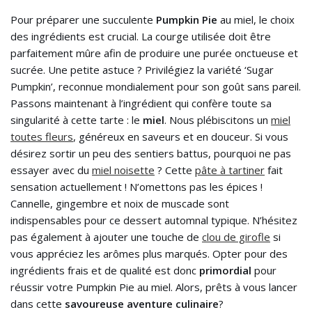
Pour préparer une succulente
Pumpkin Pie
au miel, le choix
des ingrédients est crucial. La courge utilisée doit être
parfaitement mûre afin de produire une purée onctueuse et
sucrée. Une petite astuce ? Privilégiez la variété ‘Sugar
Pumpkin’, reconnue mondialement pour son goût sans pareil.
Passons maintenant à l’ingrédient qui confère toute sa
singularité à cette tarte : le
miel
. Nous plébiscitons un
miel
toutes fleurs
, généreux en saveurs et en douceur. Si vous
désirez sortir un peu des sentiers battus, pourquoi ne pas
essayer avec du
miel noisette
? Cette
pâte à tartiner
fait
sensation actuellement ! N’omettons pas les épices !
Cannelle, gingembre et noix de muscade sont
indispensables pour ce dessert automnal typique. N’hésitez
pas également à ajouter une touche de
clou de girofle
si
vous appréciez les arômes plus marqués. Opter pour des
ingrédients frais et de qualité est donc
primordial
pour
réussir votre Pumpkin Pie au miel. Alors, prêts à vous lancer
dans cette
savoureuse aventure culinaire
?