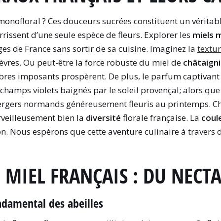
onofloral ? Ces douceurs sucrées constituent un véritab
rissent d’une seule espèce de fleurs. Explorer les
miels 
es de France sans sortir de sa cuisine. Imaginez la
textu
èvres. Ou peut-être la force robuste du miel de
châtaigni
rbres imposants prospèrent. De plus, le parfum captivan
hamps violets baignés par le soleil provençal; alors que 
ergers normands généreusement fleuris au printemps. C
veilleusement bien la
diversité
florale française. La
coul
n. Nous espérons que cette aventure culinaire à travers
 MIEL FRANÇAIS : DU NECTA
ondamental des abeilles