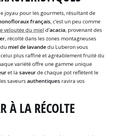
le joyau pour les gourmets, résultant de
monofloraux français
, c’est un peu comme
re veloutée du miel
d’
acacia
, provenant des
er
, récolté dans les zones montagneuses
t du
miel de lavande
du Luberon vous
celui plus raffiné et agréablement fruité du
haque variété offre une gamme unique
eur
et la
saveur
de chaque pot reflètent le
 des saveurs
authentiques
ravira vos
R À LA RÉCOLTE