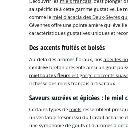
Découvrir les
miels français
, c’est plonger
sa spécificité à cette gamme gustative. Le
mi
comme le
miel d’acacia des Deux-Sèvres qu
Cévennes offre une pointe amère qui éveille
caractéristiques gustatives uniques et reco
Des accents fruités et boisés
Au-delà des arômes floraux, nos
abeilles n
cendrée
breton présente ainsi un goût puis
miel toutes fleurs
est gorgé d’accents suave
richesse des miels français artisanaux.
Saveurs sucrées et épicées : le miel 
Certains types de
miels
ressemblent presque 
un véritable trésor issu du travail acharné d
une symphonie de goûts et d’arômes à décou