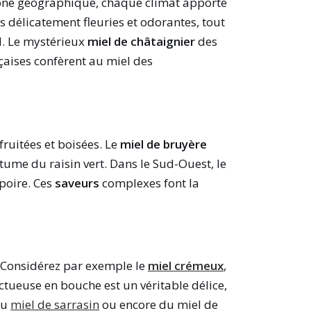
 zone géographique, chaque climat apporte
 délicatement fleuries et odorantes, tout
l. Le mystérieux
miel de châtaignier
des
çaises confèrent au miel des
ruitées et boisées. Le
miel de bruyère
ume du raisin vert. Dans le Sud-Ouest, le
poire. Ces
saveurs
complexes font la
! Considérez par exemple le
miel crémeux
,
nctueuse en bouche est un véritable délice,
du
miel de sarrasin
ou encore du miel de