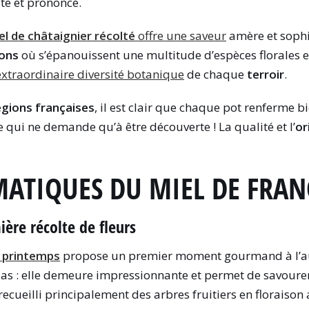
te et prononcé.
el de châtaignier
récolté
offre une saveur
amère et sophi
ions
où s’épanouissent une multitude d’espèces florales
extraordinaire diversité botanique
de chaque
terroir
.
égions françaises
, il est clair que chaque pot renferme bi
e qui ne demande qu’à être découverte ! La qualité et l’
or
MATIQUES DU MIEL DE FRAN
ière récolte de fleurs
e printemps
propose un premier moment gourmand à l’au
as : elle demeure impressionnante et permet de savourer t
t recueilli principalement des arbres fruitiers en flora