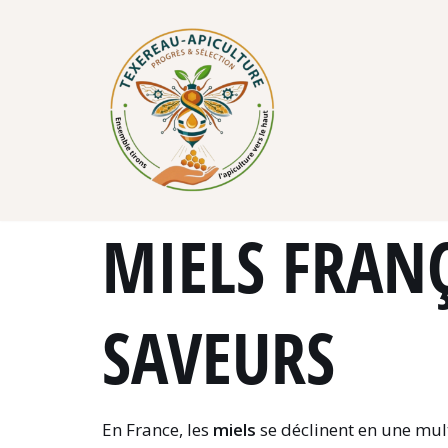
Skip
to
content
MIELS FRANÇ
SAVEURS
En France, les
miels
se déclinent en une mult