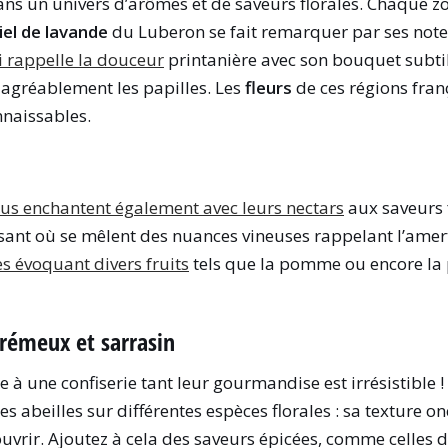
 dans un univers d’arômes et de saveurs florales. Chaque
el de lavande
du Luberon se fait remarquer par ses notes
i rappelle la douceur
printanière avec son bouquet subti
 agréablement les papilles. Les
fleurs
de ces régions fran
nnaissables.
ous enchantent également avec leurs nectars
aux saveurs f
sant où se mêlent des nuances vineuses rappelant l’amert
s évoquant divers fruits
tels que la pomme ou encore la 
crémeux et sarrasin
à une confiserie tant leur gourmandise est irrésistible 
es abeilles sur différentes espèces florales : sa texture o
vrir. Ajoutez à cela des saveurs épicées, comme celles 