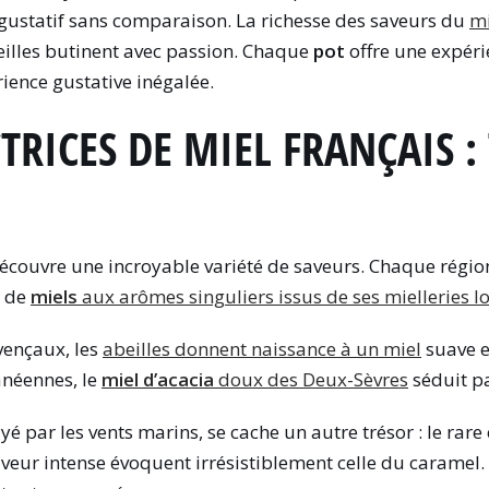
gustatif sans comparaison. La richesse des saveurs du
mi
beilles butinent avec passion. Chaque
pot
offre une expérie
rience gustative inégalée.
RICES DE MIEL FRANÇAIS :
 découvre une incroyable variété de saveurs. Chaque régi
n de
miels
aux arômes singuliers issus de ses mielleries l
ençaux, les
abeilles donnent naissance à un miel
suave e
anéennes, le
miel d’acacia
doux des Deux-Sèvres
séduit pa
 par les vents marins, se cache un autre trésor : le rare
veur intense évoquent irrésistiblement celle du caramel.