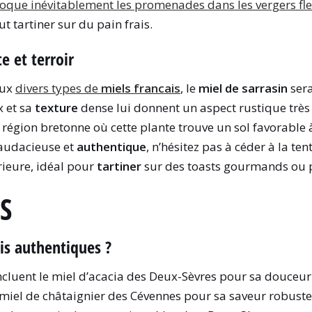
oque inévitablement les promenades dans les vergers fle
t tartiner sur du pain frais.
e et terroir
aux
divers types de
miels francais
, le
miel de sarrasin
sera
x et sa
texture
dense lui donnent un aspect rustique très
 région bretonne où cette plante trouve un sol favorable
 audacieuse et
authentique
, n’hésitez pas à céder à la te
ieure, idéal pour
tartiner
sur des toasts gourmands ou p
S
ais authentiques ?
ncluent le miel d’acacia des Deux-Sèvres pour sa douceur 
 miel de châtaignier des Cévennes pour sa saveur robuste,