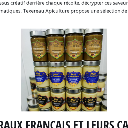
us créatif derrière chaque récolte, décrypter ces saveur
ématiques. Texereau Apiculture propose une sélection d
AUX FRANÇAIS ET LEURS C