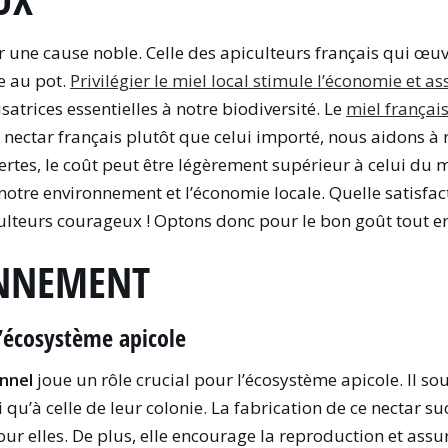
nir une cause noble. Celle des apiculteurs français qui œ
he au pot.
Privilégier le miel local stimule l’économie et as
nisatrices essentielles à notre biodiversité. Le
miel françai
le nectar français plutôt que celui importé, nous aidons 
ertes, le coût peut être légèrement supérieur à celui du 
otre environnement et l’économie locale. Quelle satisfact
culteurs courageux ! Optons donc pour le bon goût tout e
ONNEMENT
l’écosystème apicole
nnel
joue un rôle crucial pour l’écosystème apicole. Il so
 qu’à celle de leur colonie. La fabrication de ce nectar suc
ur elles. De plus, elle encourage la reproduction et assure