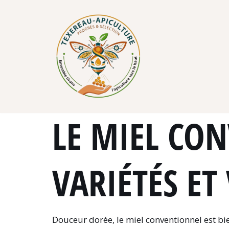
Skip
to
content
LE MIEL CO
VARIÉTÉS ET
Douceur dorée, le miel conventionnel est b