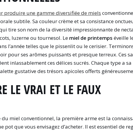
our produire une gamme diversifiée de miels
conventionne
rale subtile. Sa couleur crème et sa consistance onctueus
qui tire son nom de la diversité impressionnante de necta
ts, luzerne ou tournesol. Le
miel de printemps
éveille 
s l’année telles que le pissenlit ou le cerisier. Terminon
ir pour ses arômes puissants et presque terreux. Ces 
réent inlassablement ces délices sucrés. Chaque type a s
tte gustative des trésors apicoles offerts généreusement
E LE VRAI ET LE FAUX
 du miel conventionnel, la première arme est la connaiss
 pot que vous envisagez d’acheter. Il est essentiel de re