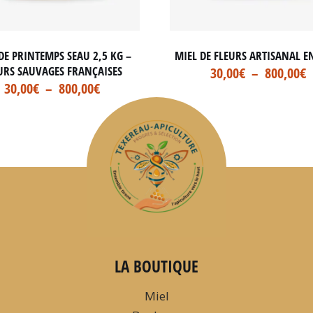
DE PRINTEMPS SEAU 2,5 KG –
MIEL DE FLEURS ARTISANAL E
URS SAUVAGES FRANÇAISES
30,00
€
–
800,00
€
30,00
€
–
800,00
€
LA BOUTIQUE
Miel