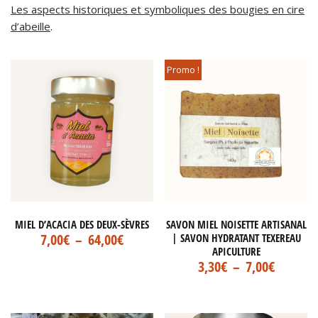
Les aspects historiques et symboliques des bougies en cire
d’abeille
.
Promo !
MIEL D’ACACIA DES DEUX-SÈVRES
SAVON MIEL NOISETTE ARTISANAL
7,00
€
–
64,00
€
| SAVON HYDRATANT TEXEREAU
APICULTURE
3,30
€
–
7,00
€