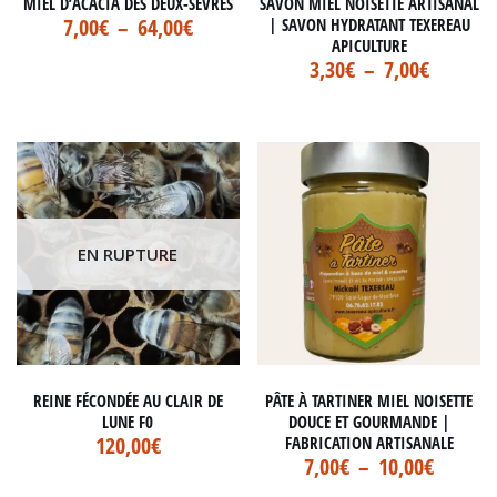
MIEL D’ACACIA DES DEUX-SÈVRES
SAVON MIEL NOISETTE ARTISANAL
7,00
€
–
64,00
€
| SAVON HYDRATANT TEXEREAU
APICULTURE
3,30
€
–
7,00
€
EN RUPTURE
REINE FÉCONDÉE AU CLAIR DE
PÂTE À TARTINER MIEL NOISETTE
LUNE F0
DOUCE ET GOURMANDE |
120,00
€
FABRICATION ARTISANALE
7,00
€
–
10,00
€