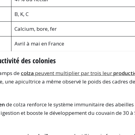
B, K, C
Calcium, bore, fer
Avril à mai en France
ctivité des colonies
champs de
colza
peuvent multiplier par trois leur
producti
e, une apicultrice a même observé le poids des cadres 
en
de colza renforce le système immunitaire des abeilles e
igestion et booste le développement du couvain de 30 à 5