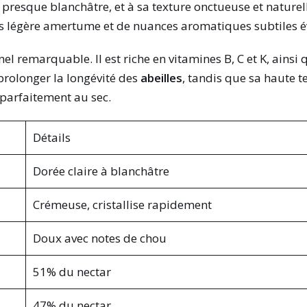
, presque blanchâtre, et à sa texture onctueuse et nature
 légère amertume et de nuances aromatiques subtiles é
el remarquable. Il est riche en vitamines B, C et K, ains
 prolonger la longévité des
abeilles
, tandis que sa haute 
e parfaitement au sec.
Détails
Dorée claire à blanchâtre
Crémeuse, cristallise rapidement
Doux avec notes de chou
51% du nectar
47% du nectar