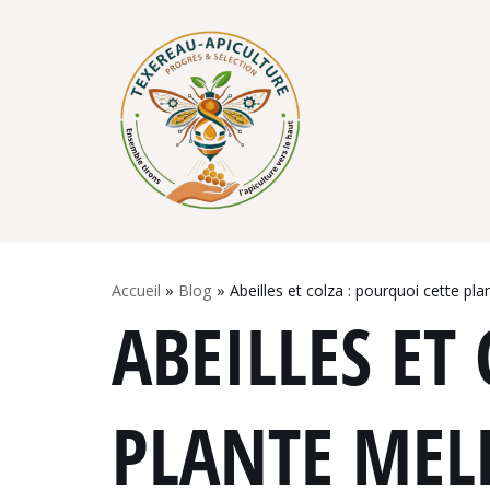
Skip
to
content
Accueil
»
Blog
»
Abeilles et colza : pourquoi cette pla
ABEILLES ET
PLANTE MELL