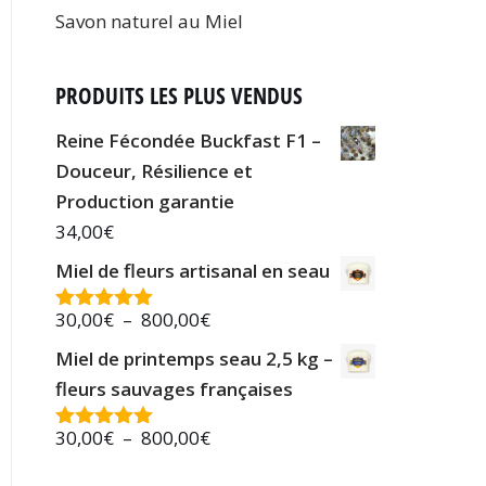
Savon naturel au Miel
PRODUITS LES PLUS VENDUS
Reine Fécondée Buckfast F1 –
Douceur, Résilience et
Production garantie
34,00
€
Miel de fleurs artisanal en seau
30,00
€
–
800,00
€
Note
5.00
sur 5
Miel de printemps seau 2,5 kg –
fleurs sauvages françaises
30,00
€
–
800,00
€
Note
5.00
sur 5