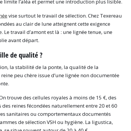
 limite l’aléa et permet une introduction plus lisible.
née
vise surtout le travail de sélection. Chez Texereau
ondées au clair de lune atteignent cette exigence
 Le travail d’amont est là : une lignée tenue, une
blie avant départ.
lle de qualité ?
ion, la stabilité de la ponte, la qualité de la
ne reine peu chère issue d’une lignée non documentée
onte.
On trouve des cellules royales à moins de 15 €, des
is des reines fécondées naturellement entre 20 et 60
ritères sanitaires ou comportementaux documentés
mmes de sélection VSH ou hygiène. La ligustica,
se situe souvent autour de 20 à 40 €.