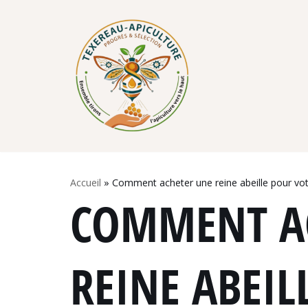
Skip
to
content
Accueil
»
Comment acheter une reine abeille pour vot
COMMENT A
REINE ABEIL