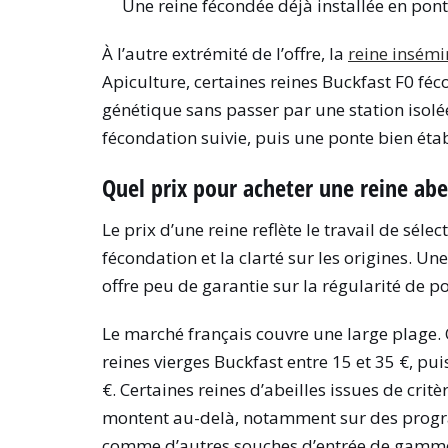
Une reine fécondée déjà installée en ponte
À l’autre extrémité de l’offre, la
reine insémi
Apiculture, certaines reines Buckfast F0 féc
génétique sans passer par une station isolée.
fécondation suivie, puis une ponte bien éta
Quel prix pour acheter une reine abei
Le prix d’une reine reflète le travail de sélect
fécondation et la clarté sur les origines. U
offre peu de garantie sur la régularité de p
Le marché français couvre une large plage. 
reines vierges Buckfast entre 15 et 35 €, pu
€. Certaines reines d’abeilles issues de c
montent au-delà, notamment sur des progra
comme d’autres souches d’entrée de gamme, 