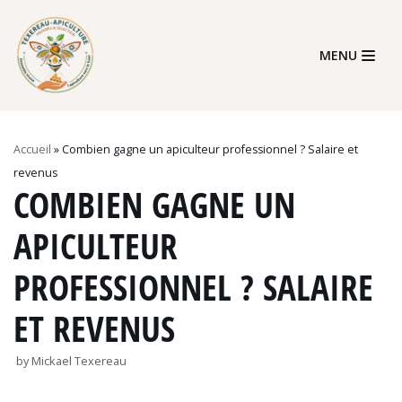
Skip
MENU
to
content
Accueil
»
Combien gagne un apiculteur professionnel ? Salaire et
revenus
COMBIEN GAGNE UN
APICULTEUR
PROFESSIONNEL ? SALAIRE
ET REVENUS
by
Mickael Texereau