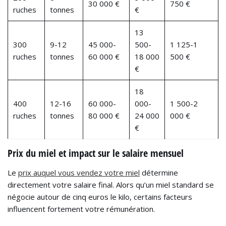
30 000 €
750 €
ruches
tonnes
€
13
300
9-12
45 000-
500-
1 125-1
ruches
tonnes
60 000 €
18 000
500 €
€
18
400
12-16
60 000-
000-
1 500-2
ruches
tonnes
80 000 €
24 000
000 €
€
Prix du miel et impact sur le salaire mensuel
Le
prix auquel vous vendez votre miel
détermine
directement votre salaire final. Alors qu’un miel standard se
négocie autour de cinq euros le kilo, certains facteurs
influencent fortement votre rémunération.