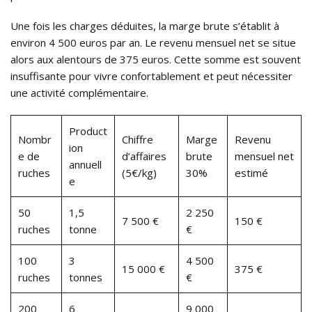
Une fois les charges déduites, la marge brute s’établit à
environ 4 500 euros par an. Le revenu mensuel net se situe
alors aux alentours de 375 euros. Cette somme est souvent
insuffisante pour vivre confortablement et peut nécessiter
une activité complémentaire.
Product
Nombr
Chiffre
Marge
Revenu
ion
e de
d’affaires
brute
mensuel net
annuell
ruches
(5€/kg)
30%
estimé
e
50
1,5
2 250
7 500 €
150 €
ruches
tonne
€
100
3
4 500
15 000 €
375 €
ruches
tonnes
€
200
6
9 000