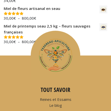
34,00
€
Miel de fleurs artisanal en seau
30,00
€
–
800,00
€
Note
5.00
sur 5
Miel de printemps seau 2,5 kg – fleurs sauvages
françaises
30,00
€
–
800,00
€
Note
5.00
sur 5
TOUT SAVOIR
Reines et Essaims
Le blog