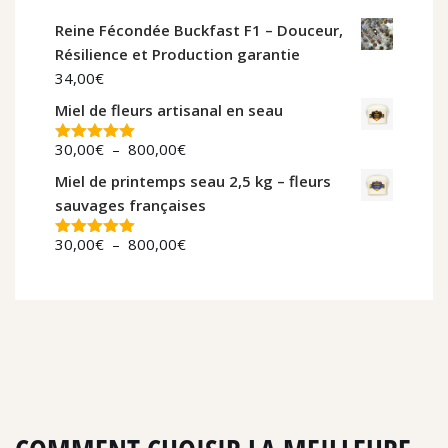
Reine Fécondée Buckfast F1 – Douceur,
Résilience et Production garantie
34,00
€
Miel de fleurs artisanal en seau
30,00
€
–
800,00
€
Note
5.00
sur 5
Miel de printemps seau 2,5 kg – fleurs
sauvages françaises
30,00
€
–
800,00
€
Note
5.00
sur 5