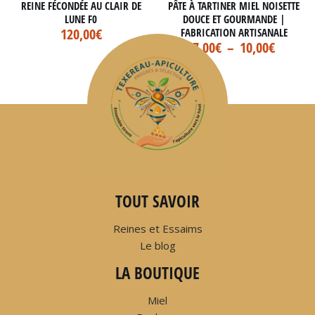
REINE FÉCONDÉE AU CLAIR DE
PÂTE À TARTINER MIEL NOISETTE
LUNE F0
DOUCE ET GOURMANDE |
120,00
€
FABRICATION ARTISANALE
7,00
€
–
10,00
€
TOUT SAVOIR
Reines et Essaims
Le blog
LA BOUTIQUE
Miel