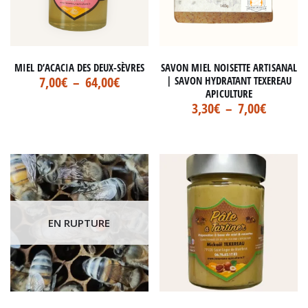
MIEL D’ACACIA DES DEUX-SÈVRES
SAVON MIEL NOISETTE ARTISANAL
7,00
€
–
64,00
€
| SAVON HYDRATANT TEXEREAU
APICULTURE
3,30
€
–
7,00
€
EN RUPTURE