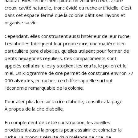
habitat. Elles recherchent plutôt un volume creux : arbre
creux, cavité naturelle, tronc évidé ou ruche artificielle. C’est
dans cet espace fermé que la colonie bâtit ses rayons et
organise sa vie.
Cependant, elles construisent aussi l’intérieur de leur ruche.
Les abeilles fabriquent leur propre
cire
, une matière bien
particulière (
cire d’abeille
), qu’elles utilisent pour former de
petits hexagones réguliers. Ces compartiments sont
appelés
cellules
: elles y stockent les
œufs
, le pollen et le
miel. Un kilogramme de cire permet de construire environ 77
000
alvéoles
, en rucher, ce chiffre rappelle surtout
l’économie remarquable de la colonie.
Pour aller plus loin sur la cire d’abeille, consultez la page
À propos de la cire d’abeille
.
En complément de cette construction, les abeilles
produisent aussi la propolis pour assainir et colmater la
ruche.
La propolis
résulte d’un mélange de cire, de