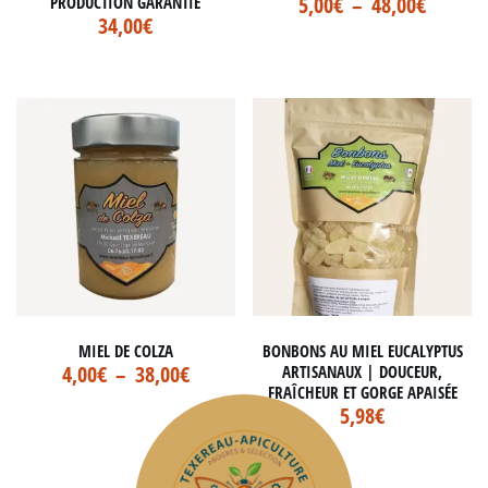
5,00
€
–
48,00
€
PRODUCTION GARANTIE
34,00
€
MIEL DE COLZA
BONBONS AU MIEL EUCALYPTUS
4,00
€
–
38,00
€
ARTISANAUX | DOUCEUR,
FRAÎCHEUR ET GORGE APAISÉE
5,98
€