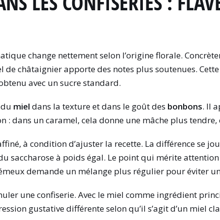
NS LES CONFISERIES : FLAV
matique change nettement selon l’origine florale. Concrète
iel de châtaignier apporte des notes plus soutenues. Cett
obtenu avec un sucre standard.
s du
miel
dans la texture et dans le goût des
bonbons
. Il
ion : dans un caramel, cela donne une mâche plus tendre,
finé, à condition d’ajuster la recette. La différence se jo
u saccharose à poids égal. Le point qui mérite attention 
rémeux demande un mélange plus régulier pour éviter une
uler une confiserie. Avec le miel comme ingrédient princi
ession gustative différente selon qu’il s’agit d’un miel cla