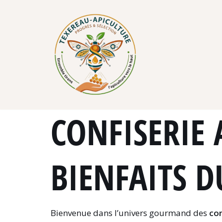
Skip
to
content
CONFISERIE 
BIENFAITS D
Bienvenue dans l’univers gourmand des
con