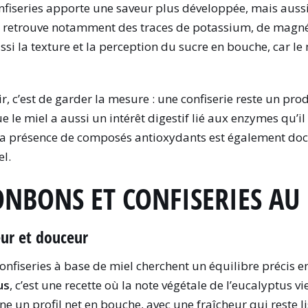
nfiseries apporte une saveur plus développée, mais auss
on y retrouve notamment des traces de potassium, de mag
ussi la texture et la perception du sucre en bouche, car le
ir, c’est de garder la mesure : une confiserie reste un pr
ue le miel a aussi un intérêt digestif lié aux enzymes qu’il 
La présence de composés antioxydants est également doc
el.
NBONS ET CONFISERIES AU 
eur et douceur
confiseries à base de miel cherchent un équilibre précis en
us
, c’est une recette où la note végétale de l’eucalyptus vi
e un profil net en bouche, avec une fraîcheur qui reste li