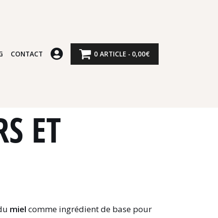
G
CONTACT
0 ARTICLE
0,00€
RS ET
 du
miel
comme ingrédient de base pour