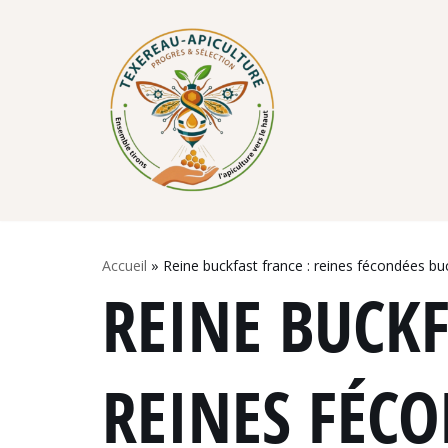
Skip
to
content
Accueil
»
Reine buckfast france : reines fécondées bu
REINE BUCKF
REINES FÉC