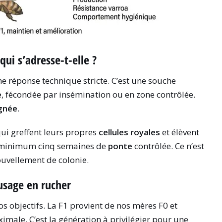
qui s’adresse-t-elle ?
une réponse technique stricte. C’est une souche
e
, fécondée par insémination ou en zone contrôlée.
ignée
.
ui greffent leurs propres
cellules royales
et élèvent
au minimum cinq semaines de
ponte
contrôlée. Ce n’est
ouvellement de colonie.
 usage en rucher
vos objectifs. La F1 provient de nos mères F0 et
male. C’est la génération à privilégier pour une