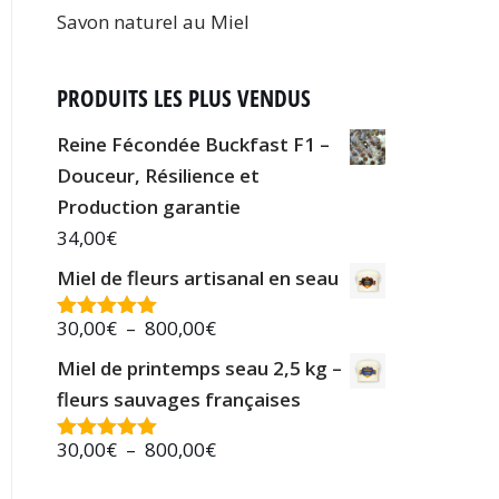
Savon naturel au Miel
PRODUITS LES PLUS VENDUS
Reine Fécondée Buckfast F1 –
Douceur, Résilience et
Production garantie
34,00
€
Miel de fleurs artisanal en seau
30,00
€
–
800,00
€
Note
5.00
sur 5
Miel de printemps seau 2,5 kg –
fleurs sauvages françaises
30,00
€
–
800,00
€
Note
5.00
sur 5