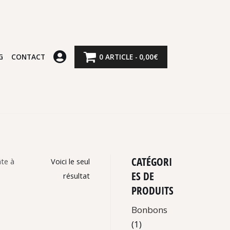
G
CONTACT
0 ARTICLE
0,00€
CATÉGORI
âte à
Voici le seul
ES DE
résultat
PRODUITS
Bonbons
(1)