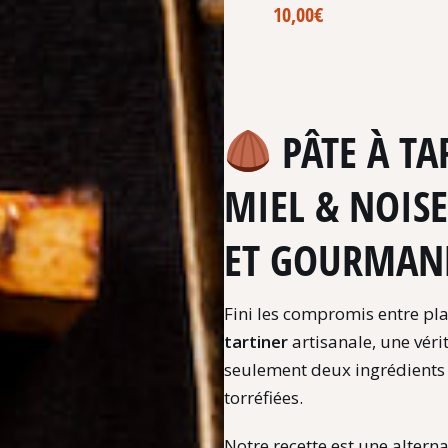
10,00
€
PÂTE À T
MIEL & NOISE
ET GOURMAN
Fini les compromis entre plai
tartiner
artisanale,
une véri
seulement deux ingrédients 
torréfiées.
Notre recette est une alter