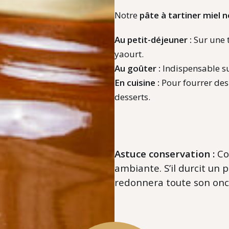
Notre
pâte à tartiner miel 
Au petit-déjeuner :
Sur une t
yaourt.
Au goûter :
Indispensable su
En cuisine :
Pour fourrer de
desserts.
Astuce conservation :
Co
ambiante. S’il durcit un 
redonnera toute son onc