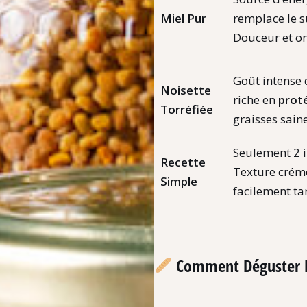
Miel Pur
remplace le su
Douceur et on
Goût intense 
Noisette
riche en
prot
Torréfiée
graisses saine
Seulement 2 i
Recette
Texture crém
Simple
facilement ta
Comment Déguster No