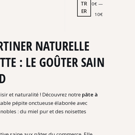
TR
0€
—
ER
10€
ARTINER NATURELLE
TTE : LE GOÛTER SAIN
D
sir et naturalité !
Découvrez notre
pâte à
table pépite onctueuse élaborée avec
nobles :
du miel pur et des noisettes
native saine aux pâtes du commerce.
Elle