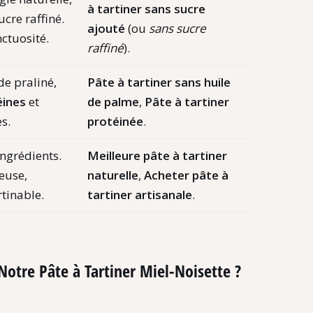
à tartiner sans sucre
cre raffiné.
ajouté
(ou
sans sucre
ctuosité.
raffiné
).
de praliné,
Pâte à tartiner sans huile
éines
et
de palme
,
Pâte à tartiner
s.
protéinée
.
ngrédients.
Meilleure pâte à tartiner
euse,
naturelle
,
Acheter pâte à
rtinable.
tartiner artisanale
.
tre Pâte à Tartiner Miel-Noisette ?