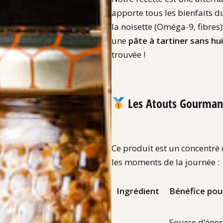
apporte tous les bienfaits d
la noisette (Oméga-9,
fibres
une
pâte à tartiner sans hu
trouvée !
Les Atouts Gourmand
Ce produit est un concentré 
les moments de la journée :
Ingrédient
Bénéfice pour
Source d’éner